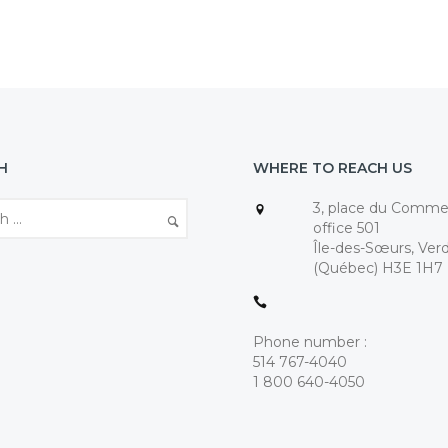
H
WHERE TO REACH US
3, place du Comme
office 501
Île-des-Sœurs, Ver
(Québec) H3E 1H7
Phone number :
514 767-4040
1 800 640-4050